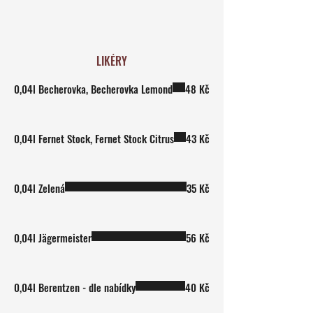
LIKÉRY
0,04l Becherovka, Becherovka Lemond
48 Kč
0,04l Fernet Stock, Fernet Stock Citrus
43 Kč
0,04l Zelená
35 Kč
0,04l Jägermeister
56 Kč
0,04l Berentzen - dle nabídky
40 Kč