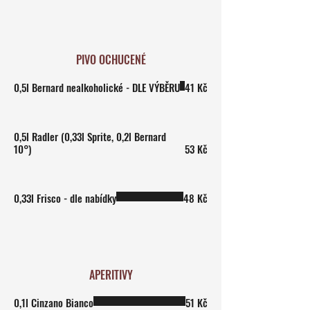
PIVO OCHUCENÉ
0,5l Bernard nealkoholické - DLE VÝBĚRU
41 Kč
0,5l Radler (0,33l Sprite, 0,2l Bernard
10°)
53 Kč
0,33l Frisco - dle nabídky
48 Kč
APERITIVY
0,1l Cinzano Bianco
51 Kč