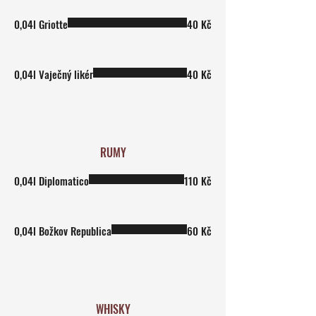
0,04l Griotte
40 Kč
0,04l Vaječný likér
40 Kč
RUMY
0,04l Diplomatico
110 Kč
0,04l Božkov Republica
60 Kč
WHISKY