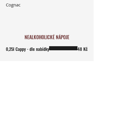
Cognac
NEALKOHOLICKÉ NÁPOJE
0,25l Cappy - dle nabídky
48 Kč
0,33l Coca - Cola
48 Kč
0,33l Coca - Cola light
48 Kč
0,33l Fanta
48 Kč