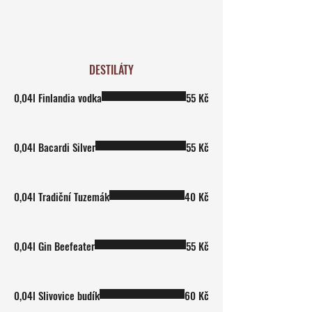
DESTILÁTY
0,04l Finlandia vodka
55 Kč
0,04l Bacardi Silver
55 Kč
0,04l Tradiční Tuzemák
40 Kč
0,04l Gin Beefeater
55 Kč
0,04l Slivovice budík
60 Kč