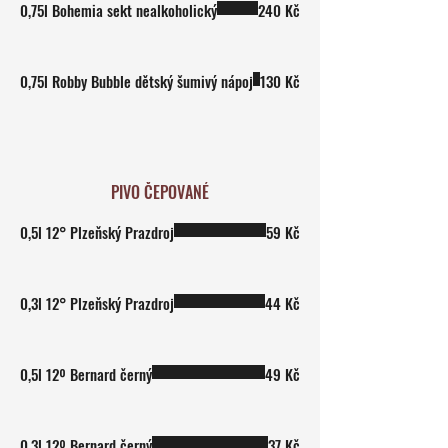
0,75l Bohemia sekt nealkoholický
240 Kč
0,75l Robby Bubble dětský šumivý nápoj
130 Kč
PIVO ČEPOVANÉ
0,5l 12° Plzeňský Prazdroj
59 Kč
0,3l 12° Plzeňský Prazdroj
44 Kč
0,5l 12º Bernard černý
49 Kč
0,3l 12º Bernard černý
37 Kč