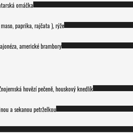
tatarská omáčka
maso, paprika, rajčata ), rýže
majonéza, americké brambory
olévka č.1 nebo polévka č.2; Znojemská hovězí pečeně, houskový knedlík
ninou a sekanou petrželkou