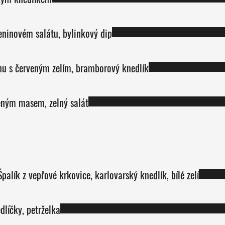
ninovém salátu, bylinkový dip
nu s červeným zelím, bramborový knedlík
ným masem, zelný salát
olévka č.1 nebo polévka č.2; Špalík z vepřové krkovice, karlovarský knedlík, bílé zelí
dlíčky, petrželka