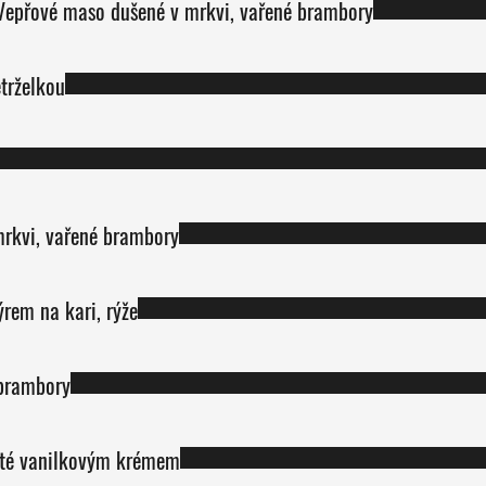
olévka č.1 nebo polévka č.2; Vepřové maso dušené v mrkvi, vařené brambory
etrželkou
rkvi, vařené brambory
rem na kari, rýže
 brambory
ité vanilkovým krémem