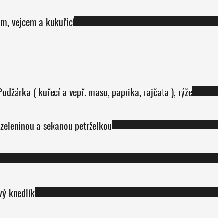
em, vejcem a kukuřicí
olévka č.1 nebo polévka č.2; Podžárka ( kuřecí a vepř. maso, paprika, rajčata ), rýže
, zeleninou a sekanou petrželkou
vý knedlík