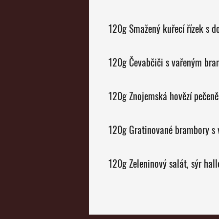
120g Smažený kuřecí řízek s
120g Čevabčiči s vařeným bram
120g Znojemská hovězí pečeně
120g Gratinované brambory s
120g Zeleninový salát, sýr ha