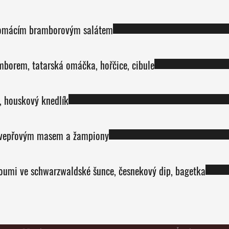
 domácím bramborovým salátem
borem, tatarská omáčka, hořčice, cibule
, houskový knedlík
 vepřovým masem a žampiony
lloumi ve schwarzwaldské šunce, česnekový dip, bagetka