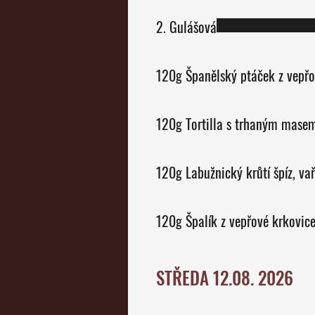
2. Gulášová
120g Španělský ptáček z vepř
120g Tortilla s trhaným masem
120g Labužnický krůtí špíz, v
120g Špalík z vepřové krkovice,
STŘEDA 12.08. 2026