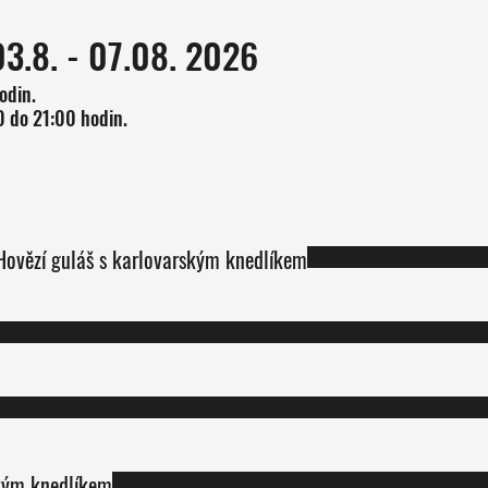
03.8. - 07.08. 2026
odin.
olévka č.1 nebo polévka č.2; Hovězí guláš s karlovarským knedlíkem
ským knedlíkem