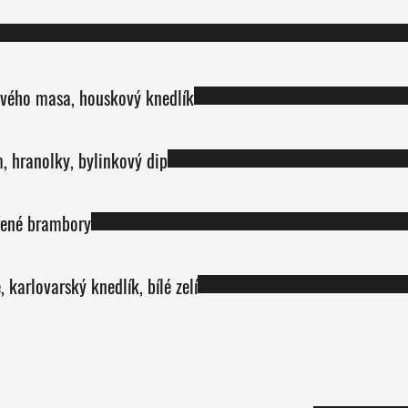
ového masa, houskový knedlík
, hranolky, bylinkový dip
ařené brambory
 karlovarský knedlík, bílé zelí