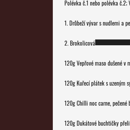
P
1. Drůbeží vývar s nudlemi a p
2. Brokolicová
120g Vepřové maso dušené v m
120g Kuřecí plátek s uzeným sý
120g Chilli noc carne, pečené
120g Dukátové buchtičky přel