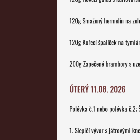
120g Smažený hermelín na zele
120g Kuřecí špalíček na tymiá
200g Zapečené brambory s uze
ÚTERÝ 11.08. 2026
P
1. Slepičí vývar s játrovými kne