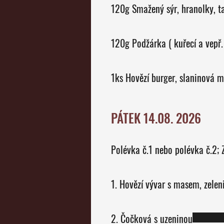
120g Smažený sýr, hranolky, 
120g Podžárka ( kuřecí a vepř. 
1ks Hovězí burger, slaninová 
PÁTEK 14.08. 2026
P
1. Hovězí vývar s masem, zele
2. Čočková s uzeninou