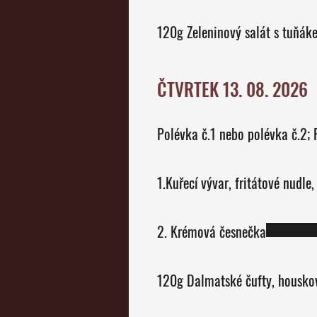
120g Zeleninový salát s tuňák
ČTVRTEK 13. 08. 2026
P
1.Kuřecí vývar, fritátové nudle
2. Krémová česnečka
120g Dalmatské čufty, housko